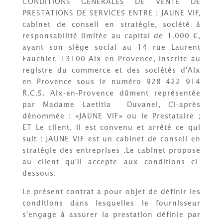
CONDITIONS GENERALES DE VENTE DE
PRESTATIONS DE SERVICES ENTRE : JAUNE VIF,
cabinet de conseil en stratégie, société à
responsabilité limitée au capital de 1.000 €,
ayant son siège social au 14 rue Laurent
Fauchier, 13100 Aix en Provence, inscrite au
registre du commerce et des sociétés d’Aix
en Provence sous le numéro
928 422 914
R.C.S. Aix-en-Provence
dûment représentée
par Madame Laetitia Duvanel, Ci-après
dénommée : «JAUNE VIF» ou le Prestataire ;
ET Le client, Il est convenu et arrêté ce qui
suit : JAUNE VIF est un cabinet de conseil en
stratégie des entreprises .Le cabinet propose
au client qu’il accepte aux conditions ci-
dessous.
Le présent contrat a pour objet de définir les
conditions dans lesquelles le fournisseur
s’engage à assurer la prestation définie par