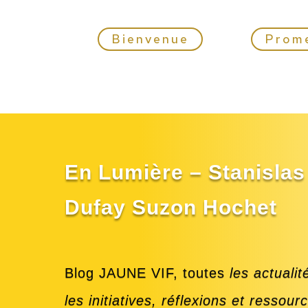
Bienvenue
Prom
En Lumière – Stanisla
Dufay Suzon Hochet
Blog JAUNE VIF, toutes
les actualit
les initiatives,
réflexions et ressour