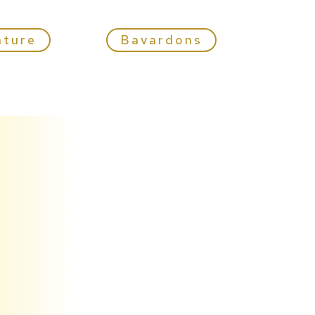
nture
Bavardons