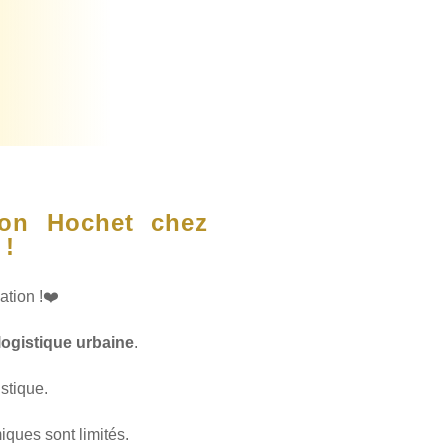
on Hochet chez
 !
tion !❤️
logistique urbaine
.
stique.
iques sont limités.