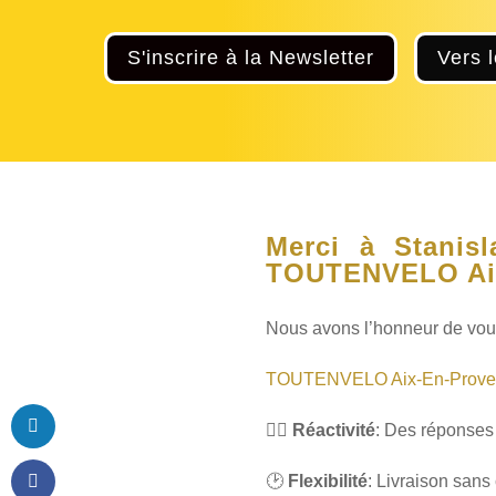
S'inscrire à la Newsletter
Vers 
Merci à
Stanis
TOUTENVELO Ai
Nous avons l’honneur de vou
TOUTENVELO Aix-En-Prove
🚴‍♂️
Réactivité
: Des réponses 
🕑
Flexibilité
: Livraison sans