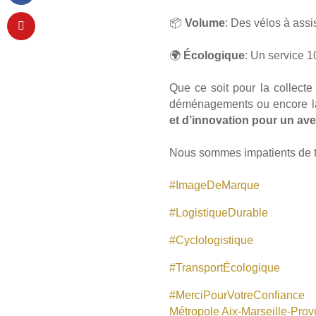
📦
Volume
: Des vélos à assi
🌍
Écologique
: Un service 
Que ce soit pour la collecte
déménagements ou encore la 
et d’innovation pour un ave
Nous sommes impatients de tra
#
ImageDeMarque
#
LogistiqueDurable
#
Cyclologistique
#
TransportÉcologique
#
MerciPourVotreConfiance
Métropole Aix-Marseille-Pro