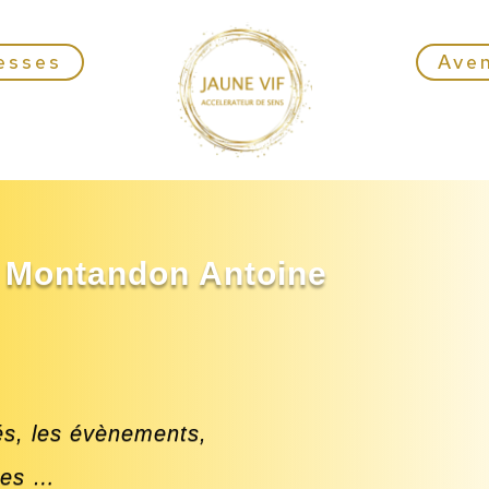
esses
Ave
s Montandon Antoine
és, les évènements,
ces …