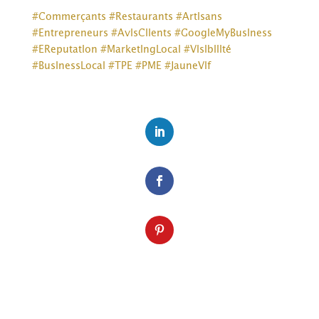
#
Commerçants
#
Restaurants
#
Artisans
#
Entrepreneurs
#
AvisClients
#
GoogleMyBusiness
#
EReputation
#
MarketingLocal
#
Visibilité
#
BusinessLocal
#
TPE
#
PME
#
JauneVif
LinkedIn
Facebook
Pinterest