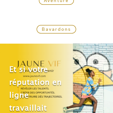
Aventure
Bavardons
Et si votre
réputation en
ligne
travaillait