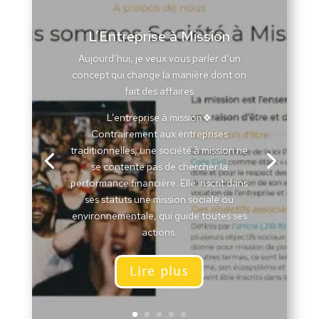
L’Entreprise à Mission
Aujourd’hui, je veux vous parler d’un
concept qui change la manière dont on
fait des affaires
L’entreprise à mission🍀
Contrairement aux entreprises
traditionnelles, une société à mission ne
se contente pas de chercher la
performance financière. Elle inscrit dans
ses statuts une mission sociale ou
environnementale, qui guide toutes ses
actions.
Lire plus