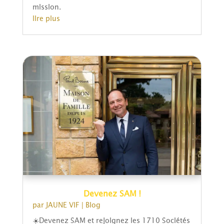
mission.
lire plus
Devenez SAM !
par
JAUNE VIF
|
Blog
☀️Devenez SAM et rejoignez les 1710 Sociétés